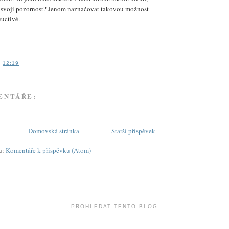
 svoji pozornost? Jenom naznačovat takovou možnost
euctivé.
V
12:19
ENTÁŘE:
Domovská stránka
Starší příspěvek
ru:
Komentáře k příspěvku (Atom)
PROHLEDAT TENTO BLOG