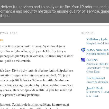
deliver its services and to analyze traffic. Your IP address and 
formance and security metrics to ensure quality of service, gen
AVIDOVA TISKOVÁ KANCEL
abuse.
VĚTNA 2020
SLEDUJI
na
Vidlákovy kydy
Nesplněná očekáván
ětšinu života jsem prožil v Praze. Vystudoval jsem
KOSA NOSTRA
by toho nebylo málo, vypil jsem hektolitry kávy a
Největší problém E
ejrůznějších pražských kavárnách. Bohužel když se dnes
D-FENS
rna, padá na mě smutek.
Změna na liberální
„alternativlos“ v n
ách časy. Dívky byly tenkrát všechny krásné. Spekulace
Green Deal
okativní, argumenty rafinované a neotřelé. "To je ale
Kechlibar.net
vala ta největší lichotka. Tabu se hroutila. Na druhou
Invaze na zkoušku
lení a faktická argumentace byly také nedílnou součástí,
Jan Hofírek
yšlenka, která neodpovídá realitě. A jaká hra může být
STEPHEN E. AM
e ty pražské kavárny pamatuju.
6. 6. 1944
asnosti. Česká společnost je rozdělena kontroverzní