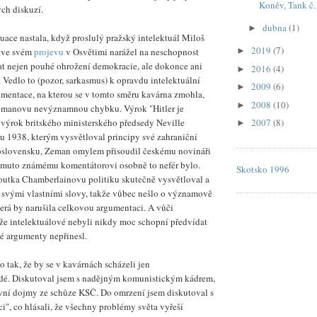
Koněv, Tank č.
ch diskuzí.
dubna
(1)
►
ace nastala, když proslulý pražský intelektuál Miloš
2019
(7)
 ve svém
projevu
v Osvětimi narážel na neschopnost
►
t nejen pouhé ohrožení demokracie, ale dokonce ani
2016
(4)
►
. Vedlo to (pozor, sarkasmus) k opravdu intelektuální
2009
(6)
►
umentace, na kterou se v tomto směru kavárna zmohla,
2008
(10)
►
emanovu nevýznamnou chybku. Výrok "Hitler je
výrok britského ministerského předsedy Neville
2007
(8)
►
u 1938, kterým vysvětloval principy své zahraniční
oslovensku, Zeman omylem přisoudil českému novináři
omuto známému komentátorovi osobně to nefér bylo.
Skotsko 1996
outka Chamberlainovu politiku skutečně vysvětloval a
yť svými vlastními slovy, takže vůbec nešlo o významově
erá by narušila celkovou argumentaci. A vůči
že intelektuálové nebyli nikdy moc schopní předvídat
né argumenty nepřinesl.
 tak, že by se v kavárnách scházeli jen
lidé. Diskutoval jsem s nadějným komunistickým kádrem,
rvní dojmy ze schůze KSČ. Do omrzení jsem diskutoval s
", co hlásali, že všechny problémy světa vyřeší