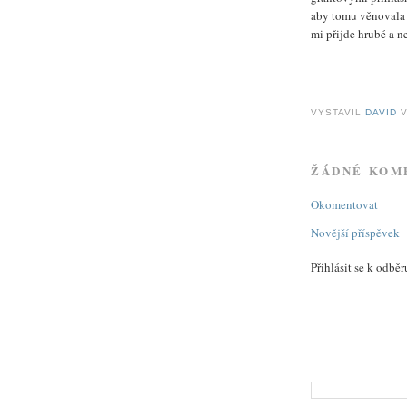
aby tomu věnovala
mi přijde hrubé a n
VYSTAVIL
DAVID
ŽÁDNÉ KOM
Okomentovat
Novější příspěvek
Přihlásit se k odbě