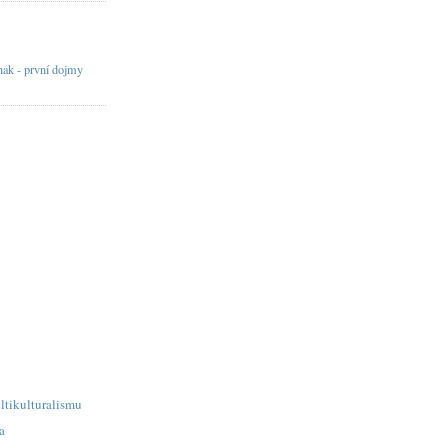
inak - první dojmy
ltikulturalismu
a