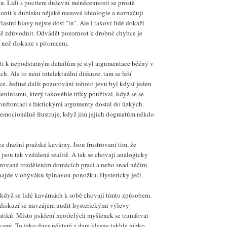
hu. Lidi s pocitem duševní méněcennosti se prostě
lonit k dubisku nějaké masové ideologie a naznačují
lastní hlavy nejste dost "in". Ale i takoví lidé dokáží
ě zdůvodnit. Odvádět pozornost k drobné chybce je
í než diskuze s pitomcem.
i k nepodstatným detailům je styl argumentace běžný v
. Ale to není intelektuální diskuze, tam se řeší
ce. Jediné další pozorování tohoto jevu byl kdysi jeden
eninismu, který takovéhle triky používal, když se se
nfrontaci s faktickými argumenty dostal do úzkých.
 emocionálně frustruje, když jim jejich dogmatům někdo
ce dnešní pražské kavárny. Jsou frustrovaní tím, že
 jsou tak vzdálená realitě. A tak se chovají analogicky
trovaná rozdělením domácích prací a nebo snad něčím
najde v obýváku špinavou ponožku. Hystericky ječí.
 když se lidé kavárnách k sobě chovají tímto způsobem.
 diskuzí se navzájem nudit hysterickými výlevy
iků. Místo jiskření neotřelých myšlenek se trumfovat
ami. To jako dnes některá z dam klesne takhle nízko,