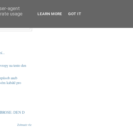
user-agent
erate usage
ÁŘ
LEARN MORE
GOT IT
í...
vropy na tento den
 způsob aneb
ovém kabátě pro
BROSE: DEN D
Zobrazit vše