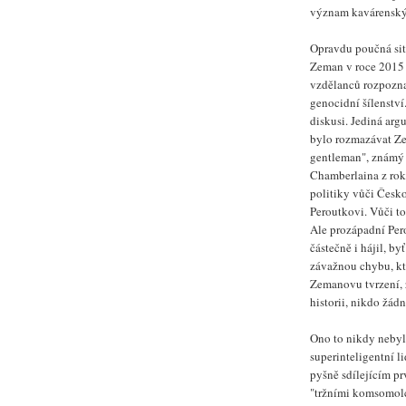
význam kavárenský
Opravdu poučná situ
Zeman v roce 2015
vzdělanců rozpozna
genocidní šílenství
diskusi. Jediná arg
bylo rozmazávat Z
gentleman", známý 
Chamberlaina z rok
politiky vůči Česk
Peroutkovi. Vůči t
Ale prozápadní Per
částečně i hájil, b
závažnou chybu, kt
Zemanovu tvrzení, 
historii, nikdo žád
Ono to nikdy nebylo
superinteligentní 
pyšně sdílejícím p
"tržními komsomolci