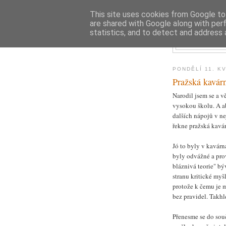
This site uses cookies from Google to 
are shared with Google along with per
D
statistics, and to detect and address 
PONDĚLÍ 11. K
Pražská kavár
Narodil jsem se a v
vysokou školu. A a
dalších nápojů v n
řekne pražská kavá
Jó to byly v kavárn
byly odvážné a prov
bláznivá teorie" bý
stranu kritické myš
protože k čemu je m
bez pravidel. Takhl
Přenesme se do souč