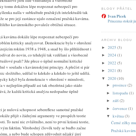
ektuálové jsou lidé vzdělanější a všeobecně
íky tomu dokážou lépe rozpoznat nebezpečí pro
BLOGY PŘÁTEL
šlenka našla v subkultuře pražských intelektuálů tak
Ivan Picek
e se pro její zastánce ujalo označení pražská kavárna.
Princezna stokrát j
užilého kavárenského povaleče obtížná situace.
ká kavárna dokáže lépe rozpoznat nebezpečí pro
ARCHIV BLOGU
roblém kriticky analyzovat. Demokracie byla v ohrožení
2025
(3)
►
zejícím rokům 1938 a 1948, a snad by šlo přihlédnout i
odívat do novin, co tehdejší tak vzdělaní a všeobecně
2024
(1)
►
tuálové psali? Jde přece o úplně normální kritické
2022
(5)
►
lně v souladu s kavárenskými principy. A přečíst si pár
2021
(8)
►
nic složitého, udělal to kdekdo a kdekdo to ještě udělá.
2020
(10)
▼
dycky když byla demokracie v ohrožení v minulosti,
prosince
(2)
a v nejlepším případě asi tak obezřetná jako stádo
►
tává, že každá kritická analýza nedopadne úplně
listopadu
(1)
►
září
(2)
►
července
(1)
►
ci je nulová schopnost sebereflexe samotné pražské
okáže přijít s žádnými argumenty ve prospěch teorie
května
(3)
▼
sti. To není nic zvláštního, není to první krásná teorie,
Černé zířky mu
livým faktům. Věrohodný člověk tedy se buďto začne
Pražská kavárn
ému, a nebo bude schopen zdůvodnit nějaký jiný