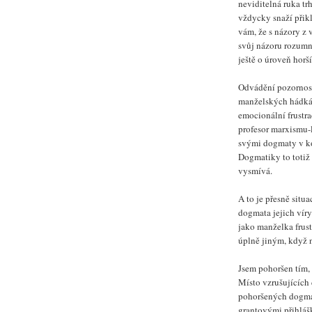
neviditelná ruka tr
vždycky snaží přik
vám, že s názory z v
svůj názoru rozumn
ještě o úroveň horš
Odvádění pozornost
manželských hádkách
emocionální frustra
profesor marxismu-l
svými dogmaty v ko
Dogmatiky to totiž
vysmívá.
A to je přesně situa
dogmata jejich víry
jako manželka frus
úplně jiným, když 
Jsem pohoršen tím,
Místo vzrušujících
pohoršených dogmat
grantovými přihlášk