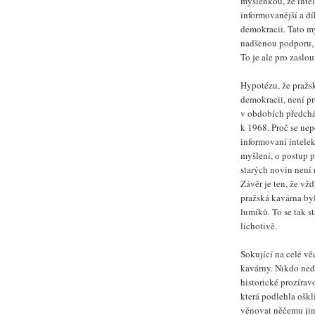
myšlenkou, že intel
informovanější a d
demokracii. Tato my
nadšenou podporu, ž
To je ale pro zaslo
Hypotézu, že pražs
demokracii, není p
v obdobích předchá
k 1968. Proč se nep
informovaní intelek
myšlení, o postup p
starých novin není 
Závěr je ten, že vž
pražská kavárna byl
lumíků. To se tak s
lichotivě.
Šokující na celé vě
kavárny. Nikdo ned
historické prozíravo
která podlehla ošk
věnovat něčemu jin