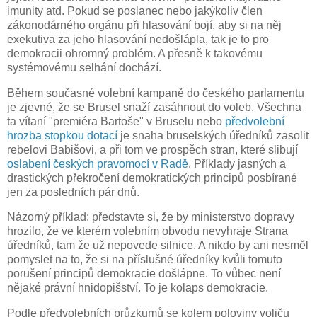
imunity atd. Pokud se poslanec nebo jakýkoliv člen
zákonodárného orgánu při hlasování bojí, aby si na něj
exekutiva za jeho hlasování nedošlápla, tak je to pro
demokracii ohromný problém. A přesně k takovému
systémovému selhání dochází.
Během současné volební kampaně do českého parlamentu
je zjevné, že se Brusel snaží zasáhnout do voleb. Všechna
ta vítaní "premiéra Bartoše" v Bruselu nebo
předvolební
hrozba stopkou dotací
je snaha bruselských úředníků zasolit
rebelovi Babišovi, a při tom ve prospěch stran, které slibují
oslabení českých pravomocí v Radě
. Příklady jasných a
drastických překročení demokratických principů posbírané
jen za posledních pár dnů.
Názorný příklad: představte si, že by ministerstvo dopravy
hrozilo, že ve kterém volebním obvodu nevyhraje Strana
úředníků, tam že už nepovede silnice. A nikdo by ani nesměl
pomyslet na to, že si na příslušné úředníky kvůli tomuto
porušení principů demokracie došlápne. To vůbec není
nějaké právní hnidopišství. To je kolaps demokracie.
Podle předvolebních průzkumů se kolem poloviny voliču