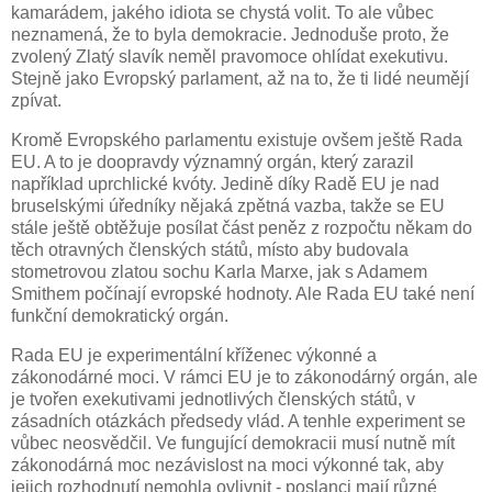
kamarádem, jakého idiota se chystá volit. To ale vůbec
neznamená, že to byla demokracie. Jednoduše proto, že
zvolený Zlatý slavík neměl pravomoce ohlídat exekutivu.
Stejně jako Evropský parlament, až na to, že ti lidé neumějí
zpívat.
Kromě Evropského parlamentu existuje ovšem ještě Rada
EU. A to je doopravdy významný orgán, který zarazil
například uprchlické kvóty. Jedině díky Radě EU je nad
bruselskými úředníky nějaká zpětná vazba, takže se EU
stále ještě obtěžuje posílat část peněz z rozpočtu někam do
těch otravných členských států, místo aby budovala
stometrovou zlatou sochu Karla Marxe, jak s Adamem
Smithem počínají evropské hodnoty. Ale Rada EU také není
funkční demokratický orgán.
Rada EU je experimentální kříženec výkonné a
zákonodárné moci. V rámci EU je to zákonodárný orgán, ale
je tvořen exekutivami jednotlivých členských států, v
zásadních otázkách předsedy vlád. A tenhle experiment se
vůbec neosvědčil. Ve fungující demokracii musí nutně mít
zákonodárná moc nezávislost na moci výkonné tak, aby
jejich rozhodnutí nemohla ovlivnit - poslanci mají různé