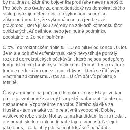
by mu dnes u žádného bojovníka proti fake news neprošlo.
Pro účely této úvahy za charakteristický rys demokratického
státu považuju dělení moci na výkonnou, soudní a
zákonodárnou tak, že výkonná moc má jen takové
pravomoci, které jí jsou svěřeny na základě konsensu těch
ovládaných. Ať definice, nebo jen nutná podmínka,
podstatné je, že není splněna.
O tzv. "demokratickém deficitu" EU se mluví od konce 70. let.
Je to ale bohužel eufemismus, který nevystihuje pomalý
rozklad demokratických očekávání, které nejsou podepřeny
fungujícími mechanismy a institucemi. Pouhé demokratické
tradice nedokážou omezit mocichtivost, která se řídí svými
vlastními zákonitosmi. A tak se EU čím dál víc přibližuje
totalitě.
Častý argument na podporu demokratičnosti EU je, že tam
přece je svobodně zvolený Evropský parlament. To ale nic
neznamená. Vzpomeňme na volbu Zlatého slavíka za
Husáka - tam se také volilo relativně svobodně. Dobře,
vyslovené rebely jako Nohavica na kandidátní listinu nedali,
ale pořád jste to mohli hodit řadě fajn osobností. A stejně
jako dnes, i za totality jste se mohli krásně pohádat s