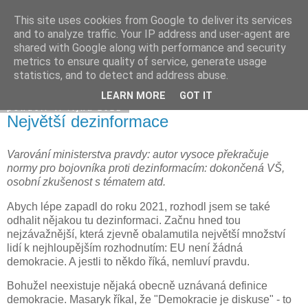
This site uses cookies from Google to deliver its services
Davidova tisková kancelář
and to analyze traffic. Your IP address and user-agent are
shared with Google along with performance and security
metrics to ensure quality of service, generate usage
statistics, and to detect and address abuse.
▼
LEARN MORE
GOT IT
pondělí 4. října 2021
Největší dezinformace
Varování ministerstva pravdy: autor vysoce překračuje
normy pro bojovníka proti dezinformacím: dokončená VŠ,
osobní zkušenost s tématem atd.
Abych lépe zapadl do roku 2021, rozhodl jsem se také
odhalit nějakou tu dezinformaci. Začnu hned tou
nejzávažnější, která zjevně obalamutila největší množství
lidí k nejhloupějším rozhodnutím: EU není žádná
demokracie. A jestli to někdo říká, nemluví pravdu.
Bohužel neexistuje nějaká obecně uznávaná definice
demokracie. Masaryk říkal, že "Demokracie je diskuse" - to