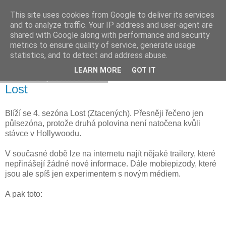
This site uses cookies from Google to deliver its services
Davidova tisková kancelář
and to analyze traffic. Your IP address and user-agent are
shared with Google along with performance and security
metrics to ensure quality of service, generate usage
statistics, and to detect and address abuse.
▼
LEARN MORE
GOT IT
sobota 1. prosince 2007
Lost
Blíží se 4. sezóna Lost (Ztacených). Přesněji řečeno jen
půlsezóna, protože druhá polovina není natočena kvůli
stávce v Hollywoodu.
V současné době lze na internetu najít nějaké trailery, které
nepřinášejí žádné nové informace. Dále mobiepizody, které
jsou ale spíš jen experimentem s novým médiem.
A pak toto: