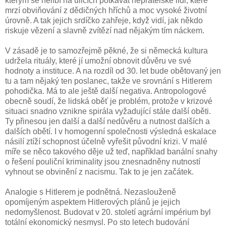
kterým se nelíbí na ulicích potkávat nepřátelské lidi, které
mrzí obviňování z dědičných hříchů a moc vysoké životní
úrovně. A tak jejich srdíčko zahřeje, když vidí, jak někdo
riskuje vězení a slavně zvítězí nad nějakým tím náckem.
V zásadě je to samozřejmě pěkné, že si německá kultura
udržela rituály, které jí umožní obnovit důvěru ve své
hodnoty a instituce. A na rozdíl od 30. let bude obětovaný jen
tu a tam nějaký ten poslanec, takže ve srovnání s Hitlerem
pohodička. Má to ale ještě další negativa. Antropologové
obecně soudí, že lidská oběť je problém, protože v krizové
situaci snadno vznikne spirála vyžadující stále další oběti.
Ty přinesou jen další a další nedůvěru a nutnost dalších a
dalších obětí. I v homogenní společnosti výsledná eskalace
násilí ztíží schopnost účelně vyřešit původní krizi. V malé
míře se něco takového děje už teď, například banální snahy
o řešení pouliční kriminality jsou znesnadněny nutností
vyhnout se obvinění z nacismu. Tak to je jen začátek.
Analogie s Hitlerem je podnětná. Nezaslouženě
opomíjeným aspektem Hitlerových plánů je jejich
nedomyšlenost. Budovat v 20. století agrární impérium byl
totální ekonomický nesmysl. Po sto letech budování