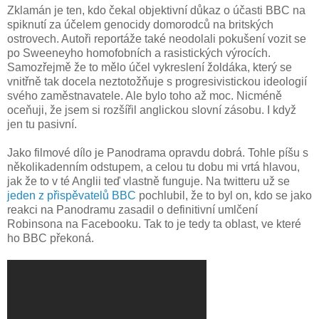
Zklamán je ten, kdo čekal objektivní důkaz o účasti BBC na
spiknutí za účelem genocidy domorodců na britských
ostrovech. Autoři reportáže také neodolali pokušení vozit se
po Sweeneyho homofobních a rasistických výrocích.
Samozřejmě že to mělo účel vykreslení žoldáka, který se
vnitřně tak docela neztotožňuje s progresivistickou ideologií
svého zaměstnavatele. Ale bylo toho až moc. Nicméně
oceňuji, že jsem si rozšířil anglickou slovní zásobu. I když
jen tu pasivní.
Jako filmové dílo je Panodrama opravdu dobrá. Tohle píšu s
několikadenním odstupem, a celou tu dobu mi vrtá hlavou,
jak že to v té Anglii teď vlastně funguje. Na twitteru už se
jeden z přispěvatelů BBC
pochlubil, že to byl on, kdo se jako
reakci na Panodramu zasadil o definitivní umlčení
Robinsona na Facebooku. Tak to je tedy ta oblast, ve které
ho BBC překoná.