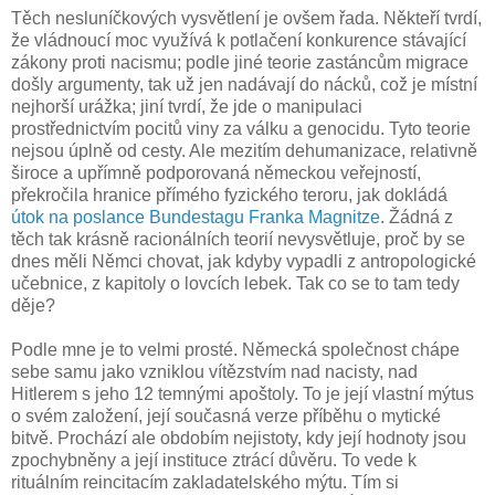
Těch nesluníčkových vysvětlení je ovšem řada. Někteří tvrdí,
že vládnoucí moc využívá k potlačení konkurence stávající
zákony proti nacismu; podle jiné teorie zastáncům migrace
došly argumenty, tak už jen nadávají do nácků, což je místní
nejhorší urážka; jiní tvrdí, že jde o manipulaci
prostřednictvím pocitů viny za válku a genocidu. Tyto teorie
nejsou úplně od cesty. Ale mezitím dehumanizace, relativně
široce a upřímně podporovaná německou veřejností,
překročila hranice přímého fyzického teroru, jak dokládá
útok na poslance Bundestagu Franka Magnitze
. Žádná z
těch tak krásně racionálních teorií nevysvětluje, proč by se
dnes měli Němci chovat, jak kdyby vypadli z antropologické
učebnice, z kapitoly o lovcích lebek. Tak co se to tam tedy
děje?
Podle mne je to velmi prosté. Německá společnost chápe
sebe samu jako vzniklou vítězstvím nad nacisty, nad
Hitlerem s jeho 12 temnými apoštoly. To je její vlastní mýtus
o svém založení, její současná verze příběhu o mytické
bitvě. Prochází ale obdobím nejistoty, kdy její hodnoty jsou
zpochybněny a její instituce ztrácí důvěru. To vede k
rituálním reincitacím zakladatelského mýtu. Tím si