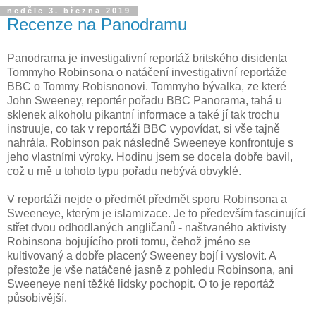
neděle 3. března 2019
Recenze na Panodramu
Panodrama je investigativní reportáž britského disidenta
Tommyho Robinsona o natáčení investigativní reportáže
BBC o Tommy Robisnonovi. Tommyho bývalka, ze které
John Sweeney, reportér pořadu BBC Panorama, tahá u
sklenek alkoholu pikantní informace a také jí tak trochu
instruuje, co tak v reportáži BBC vypovídat, si vše tajně
nahrála. Robinson pak následně Sweeneye konfrontuje s
jeho vlastními výroky. Hodinu jsem se docela dobře bavil,
což u mě u tohoto typu pořadu nebývá obvyklé.
V reportáži nejde o předmět předmět sporu Robinsona a
Sweeneye, kterým je islamizace. Je to především fascinující
střet dvou odhodlaných angličanů - naštvaného aktivisty
Robinsona bojujícího proti tomu, čehož jméno se
kultivovaný a dobře placený Sweeney bojí i vyslovit. A
přestože je vše natáčené jasně z pohledu Robinsona, ani
Sweeneye není těžké lidsky pochopit. O to je reportáž
působivější.