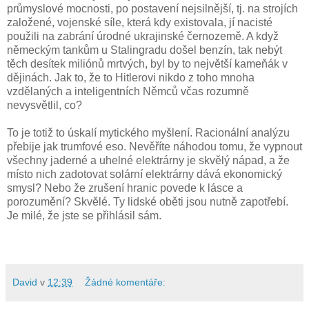
průmyslové mocnosti, po postavení nejsilnější, tj. na strojích
založené, vojenské síle, která kdy existovala, jí nacisté
použili na zabrání úrodné ukrajinské černozemě. A když
německým tankům u Stalingradu došel benzín, tak nebýt
těch desítek miliónů mrtvých, byl by to největší kameňák v
dějinách. Jak to, že to Hitlerovi nikdo z toho mnoha
vzdělaných a inteligentních Němců včas rozumně
nevysvětlil, co?
To je totiž to úskalí mytického myšlení. Racionální analýzu
přebije jak trumfové eso. Nevěříte náhodou tomu, že vypnout
všechny jaderné a uhelné elektrárny je skvělý nápad, a že
místo nich zadotovat solární elektrárny dává ekonomický
smysl? Nebo že zrušení hranic povede k lásce a
porozumění? Skvělé. Ty lidské oběti jsou nutně zapotřebí.
Je milé, že jste se přihlásil sám.
David
v
12:39
Žádné komentáře: