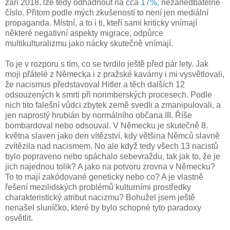
září 2018, lze tedy odhadnout na cca
17%
, nezanedbatelné
číslo. Přitom podle mých zkušeností to není jen mediální
propaganda. Místní, a to i ti, kteří sami kriticky vnímají
některé negativní aspekty migrace, odpůrce
multikulturalizmu jako nácky skutečně vnímají.
To je v rozporu s tím, co se tvrdilo ještě před pár lety. Jak
moji přátelé z Německa i z pražské kavárny i mi vysvětlovali,
že nacismus představoval Hitler a těch dalších 12
odsouzených k smrti při norimberských procesech. Podle
nich tito falešní vůdci zbytek země svedli a zmanipulovali, a
jen naprostý hrubián by normálního občana III. Říše
bombardoval nebo odsouval. V Německu je skutečně 8.
května slaven jako den vítězství, kdy většina Němců slavně
zvítězila nad nacismem. No ale když tedy všech 13 nacistů
bylo popraveno nebo spáchalo sebevraždu, tak jak to, že je
jich najednou tolik? A jako na potvoru zrovna v Německu?
To to mají zakódované geneticky nebo co? A je vlastně
řešení mezilidských problémů kulturními prostředky
charakteristický atribut nacizmu? Bohužel jsem ještě
nenašel sluníčko, které by bylo schopné tyto paradoxy
osvětlit.