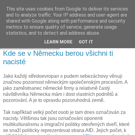
This site uses cookies from Google to deliver its services
Davidova tisková kancelář
and to analyze traffic. Your IP address and user-agent are
shared with Google along with performance and security
metrics to ensure quality of service, generate usage
statistics, and to detect and address abuse.
▼
LEARN MORE
GOT IT
sobota 9. března 2019
Kde se v Německu berou všichni ti
nacisté
Jako každý středoevropan s pudem sebezáchovy věnuji
značnou pozornost německým společenským procesům. A
jako zaměstnanec německé firmy a relativně častý
návštěvníka Německa mám i dost vlastních podnětů a
pozorování. A je to opravdu pozoruhodná země.
Tak například velký počet osob je tam dnes označován za
nacisty. Většinou tak jsou označováni oponenti
multikulturalismu a imigrační politiky otevřených dveří, které
se snaží politicky reprezentovat strana AfD. Jejich počet, k