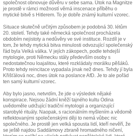
společnost obnovuje důvěru v sebe sama. Útok na Magnitze
je prostě v rámci možností věrná inscenace příběhu o
mytické bitvě s Hitlerem. To je dobře známý kulturní vzorec.
Situace skutečně určitým způsobem je podobná 30. létům
20. století. Tehdy také německá společnost procházela
obdobím nejistoty a nedůvěry ve své instituce. Rozdíl je v
tom, že tehdy mytická bitva minulosti odvozující společenský
řád byla Velká válka. V jejích zákopech, podle tehdejší
mytologie, proti Německu stály především osoby s
nedostatečnou loajalitou, které rozkládaly morálku pěšáků.
Proto tehdy reincitace vypadala jinak než dnes. Tehdy jí byla
Křišťálová noc, dnes útok na poslance AfD. Je to ale pořád
ten samý kulturní vzorec.
Aby bylo jasno, netvrdím, že jde o výsledek nějaké
konspirace. Nejsou žádní kněží tajného kultu Odina
uvědoměle udržující tradiční mytologii a organizující
starobylé rituály. Naopak, s racionálním myšlením a vědomě
reflektovanými společenskými ději to nemá vůbec nic
společného. Je prostě jen velká spousta lidí, kteří nevěří, že
se ještě najdou Saddámovy zbraně hromadného ničení,