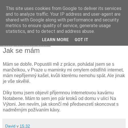
This site uses cookies from Google to deliver its services
Davidova tisková kancelář
and to analyze traffic. Your IP address and user-agent are
shared with Google along with performance and security
metrics to ensure quality of service, generate usage
statistics, and to detect and address abuse.
▼
LEARN MORE
GOT IT
úterý 3. února 2009
Jak se mám
Mám se dobře. Popustili mě z práce, pohádal jsem se s
manželkou, v Praze u maminky mi omylem odstřihli internet,
mám nepříjemný kašel, kvůli kterému nemohu spát. Ale jinak
je vše skvělé.
Díky tomu jsem objevil příjemnou internetovou kavárnu
Notabene. Mám to sem jen pár kroků od domu v ulici Na
Výtoni. Jen nevím, jak skončí mé předsevzetí skoncovat s
nadměrným požívaním kávy.
David
v
15:32