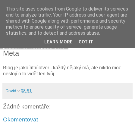
This site uses cookies from Google to deliver its services
Davidova tisková kancelář
and to analyze traffic. Your IP address and user-agent are
shared with Google along with performance and security
metrics to ensure quality of service, generate usage
statistics, and to detect and address abuse.
▼
LEARN MORE
GOT IT
pondělí 3. listopadu 2008
Meta
Blog je jako řitní otvor - každý nějaký má, ale nikdo moc
nestojí o to vidět ten tvůj.
David
v
08:51
Žádné komentáře:
Okomentovat